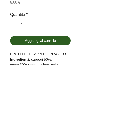
Prezzo
8,00 €
Quantità
*
Aggiungi al carrello
FRUTTI DEL CAPPERO IN ACETO
Ingredienti:
capperi 50%,
aceto 30% (agro di vino), sale.
Prodotto in un laboratorio che
utilizzza anche uova, frutta a guscio,
pesce, solfiti.
SHOP:
ORARI DI
DOVE SIAMO
APERTURA
È nostro
Tutti i giorni:
Corso Italia 13
FAQ
10:30-12:30
17026 Noli (Savona)
Spedizioni / Pick Up
16:30-22:00
Italia
Policy
Contatti