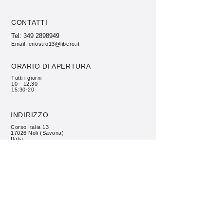
CONTATTI
Tel:
349 2898949
Email:
enostro13@libero.it
ORARIO DI APERTURA
Tutti i giorni
10 - 12:30
15:30-20
INDIRIZZO
Corso Italia 13
17026 Noli (Savona)
Italia
SHOP:
ORARI DI
DOVE SIAMO
APERTURA
È nostro
Tutti i giorni:
Corso Italia 13
FAQ
10:30-12:30
17026 Noli (Savona)
Spedizioni / Pick Up
16:30-22:00
Italia
Policy